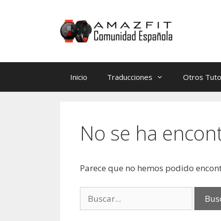
Saltar
Saltar
al
al
contenido
contenido
Inicio
Traducciones
Otros Tuto
No se ha encon
Parece que no hemos podido encont
Buscar: