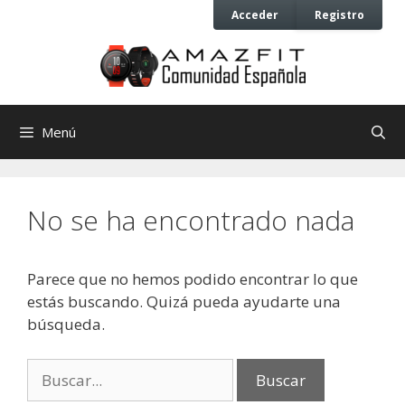
Saltar
Saltar
Acceder
Registro
al
al
contenido
contenido
Menú
No se ha encontrado nada
Parece que no hemos podido encontrar lo que
estás buscando. Quizá pueda ayudarte una
búsqueda.
Buscar: