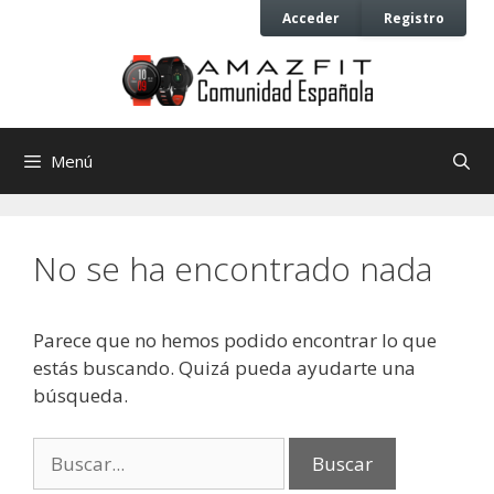
Saltar
Saltar
Acceder
Registro
al
al
contenido
contenido
Menú
No se ha encontrado nada
Parece que no hemos podido encontrar lo que
estás buscando. Quizá pueda ayudarte una
búsqueda.
Buscar: