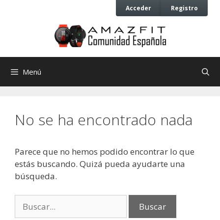
Saltar
Saltar
Acceder
Registro
al
al
contenido
contenido
Menú
No se ha encontrado nada
Parece que no hemos podido encontrar lo que
estás buscando. Quizá pueda ayudarte una
búsqueda.
Buscar: