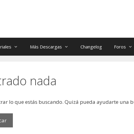
riales
Más Descargas
Changelog
Foros
trado nada
rar lo que estás buscando. Quizá pueda ayudarte una 