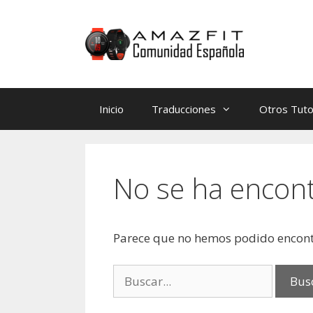
Saltar
Saltar
al
al
contenido
contenido
Inicio
Traducciones
Otros Tuto
No se ha encon
Parece que no hemos podido encont
Buscar: