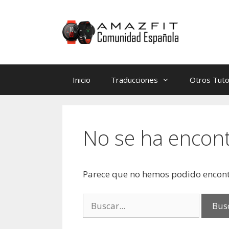
Saltar
Saltar
al
al
contenido
contenido
Inicio
Traducciones
Otros Tuto
No se ha encon
Parece que no hemos podido encont
Buscar: