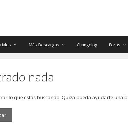
riales
Más Descargas
Changelog
Foros
trado nada
rar lo que estás buscando. Quizá pueda ayudarte una 