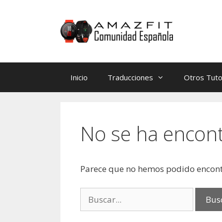
Saltar
Saltar
al
al
contenido
contenido
Inicio
Traducciones
Otros Tuto
No se ha encon
Parece que no hemos podido encont
Buscar: