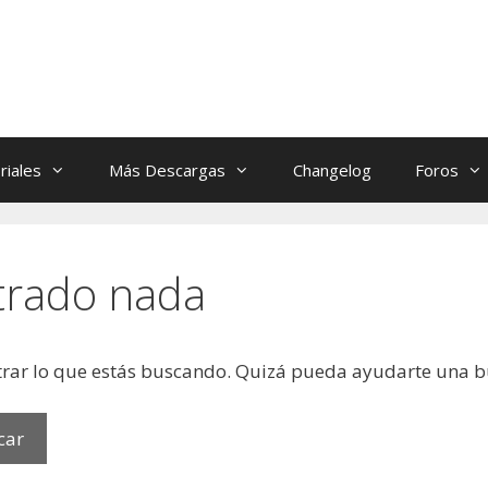
riales
Más Descargas
Changelog
Foros
trado nada
rar lo que estás buscando. Quizá pueda ayudarte una 