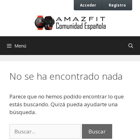
Saltar
Saltar
Acceder
Registro
al
al
contenido
contenido
Menú
No se ha encontrado nada
Parece que no hemos podido encontrar lo que
estás buscando. Quizá pueda ayudarte una
búsqueda.
Buscar: