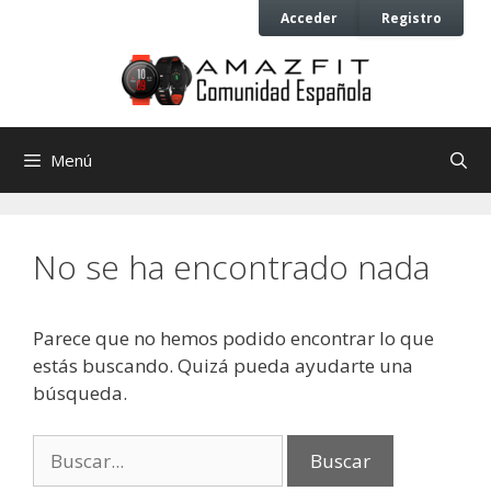
Saltar
Saltar
Acceder
Registro
al
al
contenido
contenido
Menú
No se ha encontrado nada
Parece que no hemos podido encontrar lo que
estás buscando. Quizá pueda ayudarte una
búsqueda.
Buscar: