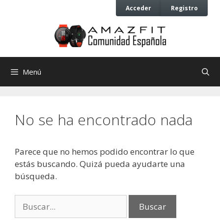
Saltar
Saltar
Acceder
Registro
al
al
contenido
contenido
Menú
No se ha encontrado nada
Parece que no hemos podido encontrar lo que
estás buscando. Quizá pueda ayudarte una
búsqueda.
Buscar: