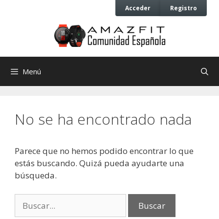
Saltar
Saltar
Acceder
Registro
al
al
contenido
contenido
Menú
No se ha encontrado nada
Parece que no hemos podido encontrar lo que
estás buscando. Quizá pueda ayudarte una
búsqueda.
Buscar: