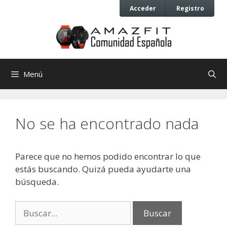
Saltar
Saltar
Acceder
Registro
al
al
contenido
contenido
Menú
No se ha encontrado nada
Parece que no hemos podido encontrar lo que
estás buscando. Quizá pueda ayudarte una
búsqueda.
Buscar: