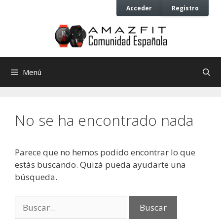
Saltar
Saltar
Acceder
Registro
al
al
contenido
contenido
Menú
No se ha encontrado nada
Parece que no hemos podido encontrar lo que
estás buscando. Quizá pueda ayudarte una
búsqueda.
Buscar: