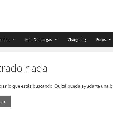
riales
Más Descargas
Changelog
Foros
trado nada
rar lo que estás buscando. Quizá pueda ayudarte una 