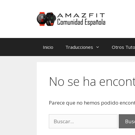
Saltar
Saltar
al
al
contenido
contenido
Inicio
Traducciones
Otros Tuto
No se ha encon
Parece que no hemos podido encont
Buscar: