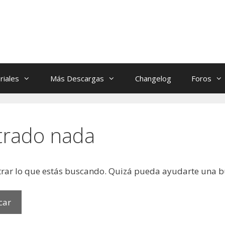
riales
Más Descargas
Changelog
Foros
trado nada
rar lo que estás buscando. Quizá pueda ayudarte una 