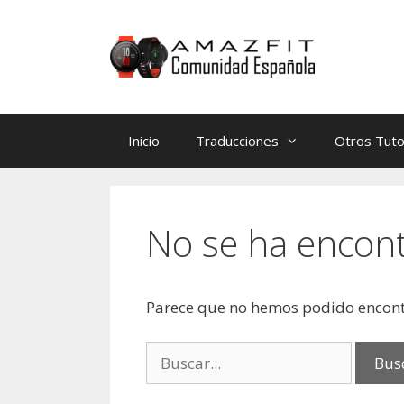
Saltar
Saltar
al
al
contenido
contenido
Inicio
Traducciones
Otros Tuto
No se ha encon
Parece que no hemos podido encont
Buscar: