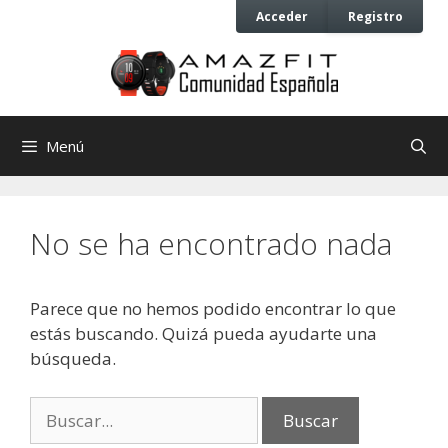
Saltar
Saltar
Acceder
Registro
al
al
contenido
contenido
Menú
No se ha encontrado nada
Parece que no hemos podido encontrar lo que
estás buscando. Quizá pueda ayudarte una
búsqueda.
Buscar: