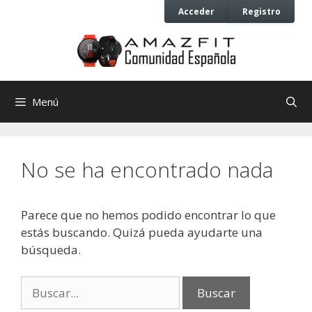
Saltar
Saltar
Acceder
Registro
al
al
contenido
contenido
Menú
No se ha encontrado nada
Parece que no hemos podido encontrar lo que
estás buscando. Quizá pueda ayudarte una
búsqueda.
Buscar: