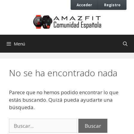
Saltar
Saltar
Acceder
Registro
al
al
contenido
contenido
Menú
No se ha encontrado nada
Parece que no hemos podido encontrar lo que
estás buscando. Quizá pueda ayudarte una
búsqueda.
Buscar: