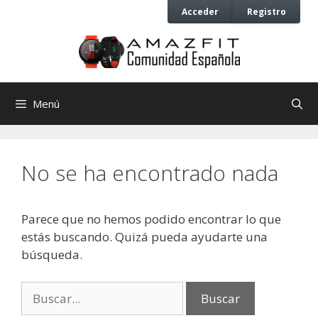
Saltar
Saltar
Acceder
Registro
al
al
contenido
contenido
Menú
No se ha encontrado nada
Parece que no hemos podido encontrar lo que
estás buscando. Quizá pueda ayudarte una
búsqueda.
Buscar: