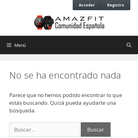
Saltar
Saltar
Acceder
Registro
al
al
contenido
contenido
Menú
No se ha encontrado nada
Parece que no hemos podido encontrar lo que
estás buscando. Quizá pueda ayudarte una
búsqueda.
Buscar: