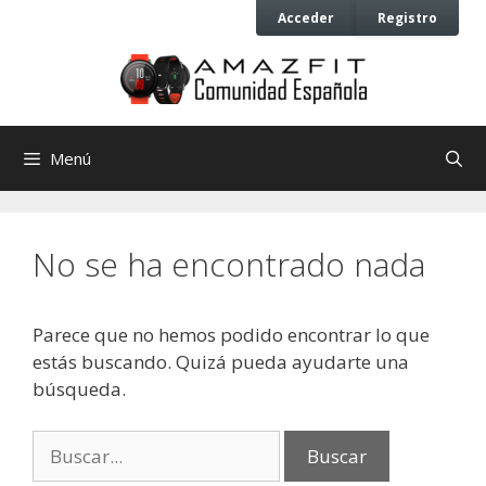
Saltar
Saltar
Acceder
Registro
al
al
contenido
contenido
Menú
No se ha encontrado nada
Parece que no hemos podido encontrar lo que
estás buscando. Quizá pueda ayudarte una
búsqueda.
Buscar: