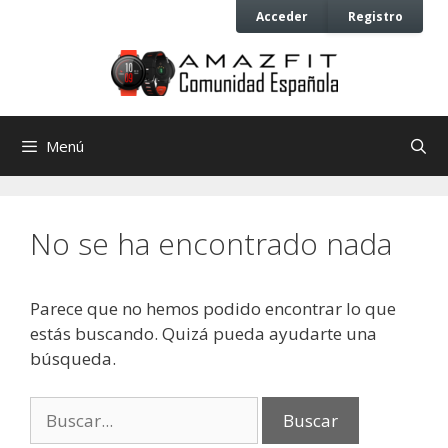
Saltar
Saltar
Acceder
Registro
al
al
contenido
contenido
Menú
No se ha encontrado nada
Parece que no hemos podido encontrar lo que
estás buscando. Quizá pueda ayudarte una
búsqueda.
Buscar: