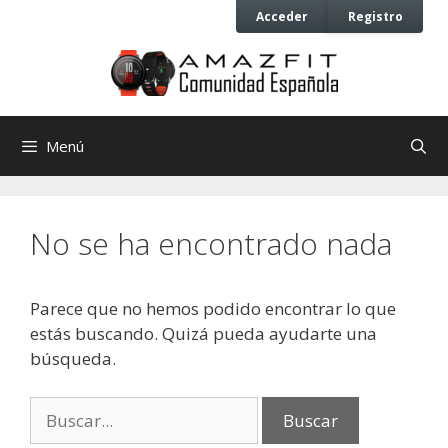
Saltar
Saltar
Acceder
Registro
al
al
contenido
contenido
Menú
No se ha encontrado nada
Parece que no hemos podido encontrar lo que
estás buscando. Quizá pueda ayudarte una
búsqueda.
Buscar: