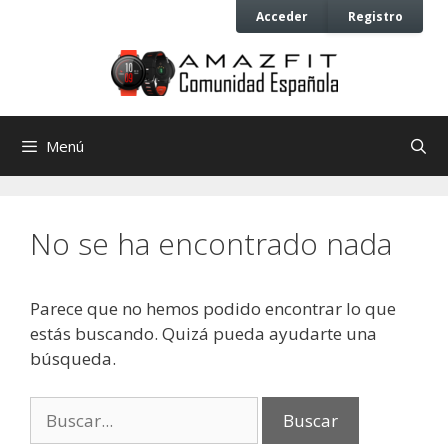
Saltar
Saltar
Acceder
Registro
al
al
contenido
contenido
Menú
No se ha encontrado nada
Parece que no hemos podido encontrar lo que
estás buscando. Quizá pueda ayudarte una
búsqueda.
Buscar: