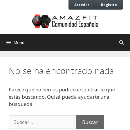
Saltar
Saltar
Acceder
Registro
al
al
contenido
contenido
Menú
No se ha encontrado nada
Parece que no hemos podido encontrar lo que
estás buscando. Quizá pueda ayudarte una
búsqueda.
Buscar: