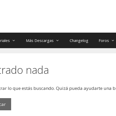
riales
Más Descargas
Changelog
Foros
trado nada
rar lo que estás buscando. Quizá pueda ayudarte una 