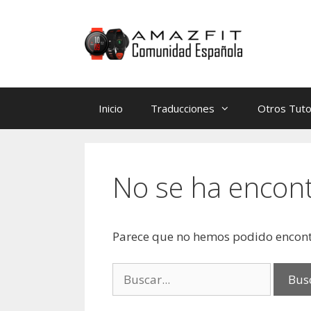
Saltar
Saltar
al
al
contenido
contenido
Inicio
Traducciones
Otros Tuto
No se ha encon
Parece que no hemos podido encont
Buscar: