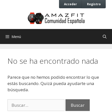
Saltar
Saltar
Acceder
Registro
al
al
contenido
contenido
Menú
No se ha encontrado nada
Parece que no hemos podido encontrar lo que
estás buscando. Quizá pueda ayudarte una
búsqueda.
Buscar: