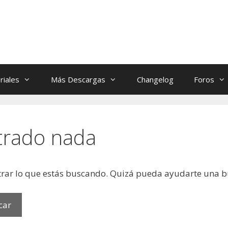
riales
Más Descargas
Changelog
Foros
trado nada
rar lo que estás buscando. Quizá pueda ayudarte una 