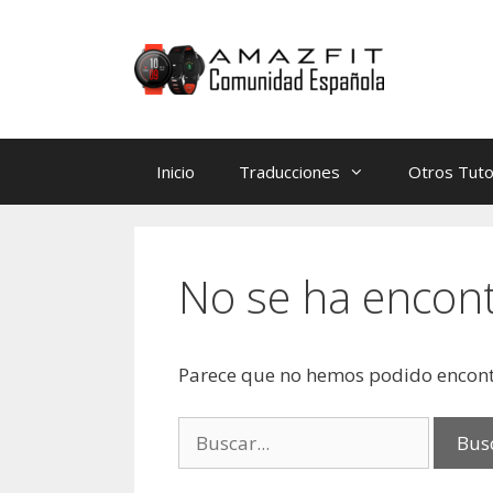
Saltar
Saltar
al
al
contenido
contenido
Inicio
Traducciones
Otros Tuto
No se ha encon
Parece que no hemos podido encont
Buscar: