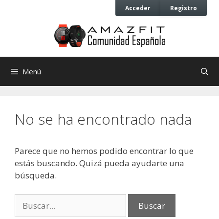
Saltar
Saltar
Acceder
Registro
al
al
contenido
contenido
Menú
No se ha encontrado nada
Parece que no hemos podido encontrar lo que
estás buscando. Quizá pueda ayudarte una
búsqueda.
Buscar: