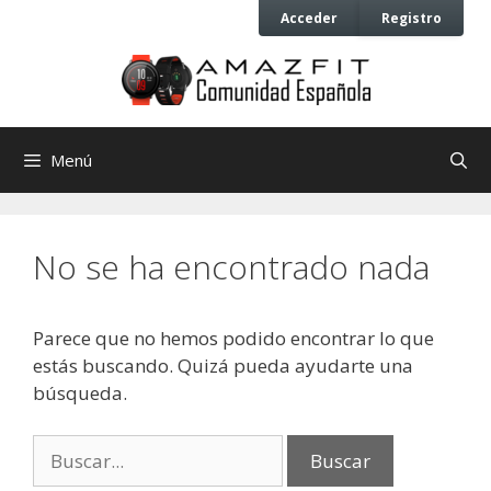
Saltar
Saltar
Acceder
Registro
al
al
contenido
contenido
Menú
No se ha encontrado nada
Parece que no hemos podido encontrar lo que
estás buscando. Quizá pueda ayudarte una
búsqueda.
Buscar: