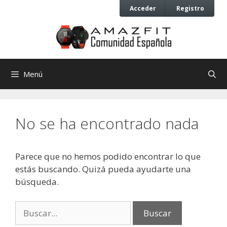
Saltar
Saltar
Acceder
Registro
al
al
contenido
contenido
Menú
No se ha encontrado nada
Parece que no hemos podido encontrar lo que
estás buscando. Quizá pueda ayudarte una
búsqueda.
Buscar: