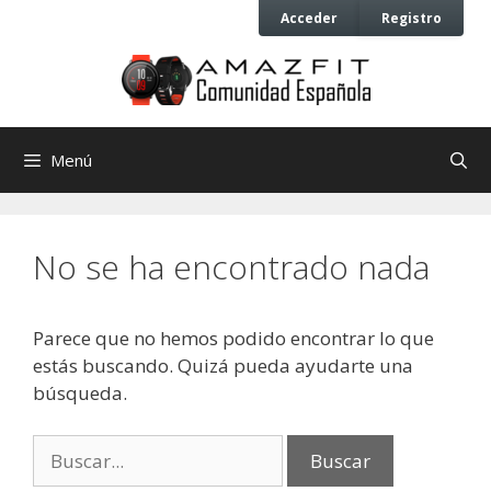
Saltar
Saltar
Acceder
Registro
al
al
contenido
contenido
Menú
No se ha encontrado nada
Parece que no hemos podido encontrar lo que
estás buscando. Quizá pueda ayudarte una
búsqueda.
Buscar: