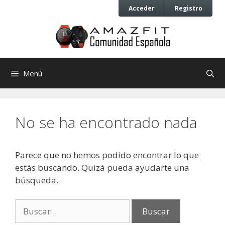
Saltar
Saltar
Acceder
Registro
al
al
contenido
contenido
Menú
No se ha encontrado nada
Parece que no hemos podido encontrar lo que
estás buscando. Quizá pueda ayudarte una
búsqueda.
Buscar: