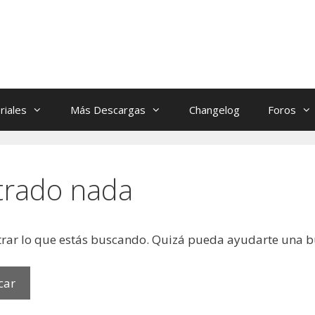
riales
Más Descargas
Changelog
Foros
trado nada
rar lo que estás buscando. Quizá pueda ayudarte una 