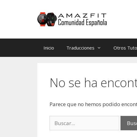
Saltar
Saltar
al
al
contenido
contenido
Inicio
Traducciones
Otros Tuto
No se ha encon
Parece que no hemos podido encont
Buscar: