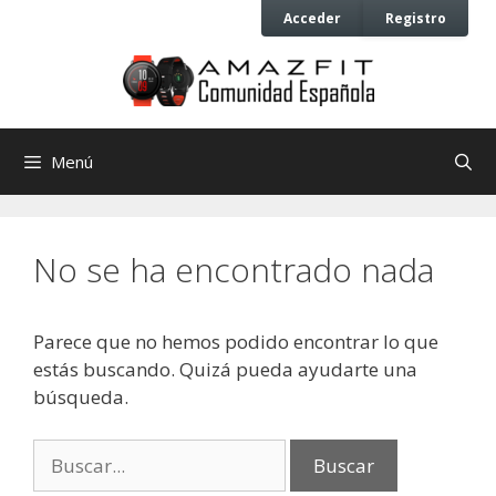
Saltar
Saltar
Acceder
Registro
al
al
contenido
contenido
Menú
No se ha encontrado nada
Parece que no hemos podido encontrar lo que
estás buscando. Quizá pueda ayudarte una
búsqueda.
Buscar: