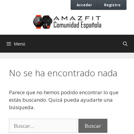
Saltar
Saltar
Acceder
Registro
al
al
contenido
contenido
Menú
No se ha encontrado nada
Parece que no hemos podido encontrar lo que
estás buscando. Quizá pueda ayudarte una
búsqueda.
Buscar: