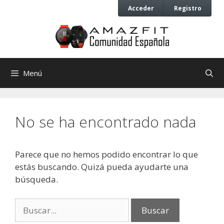
Saltar
Saltar
Acceder
Registro
al
al
contenido
contenido
Menú
No se ha encontrado nada
Parece que no hemos podido encontrar lo que
estás buscando. Quizá pueda ayudarte una
búsqueda.
Buscar: