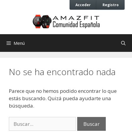
Saltar
Saltar
Acceder
Registro
al
al
contenido
contenido
Menú
No se ha encontrado nada
Parece que no hemos podido encontrar lo que
estás buscando. Quizá pueda ayudarte una
búsqueda.
Buscar: