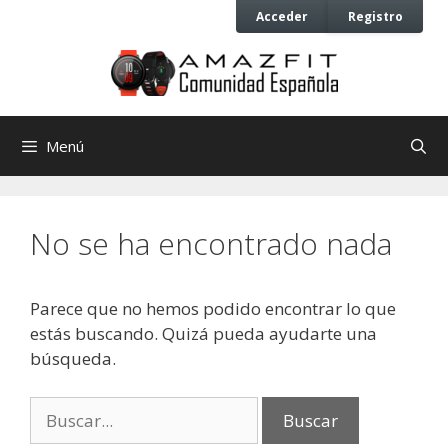
Saltar
Saltar
Acceder
Registro
al
al
contenido
contenido
Menú
No se ha encontrado nada
Parece que no hemos podido encontrar lo que
estás buscando. Quizá pueda ayudarte una
búsqueda.
Buscar: