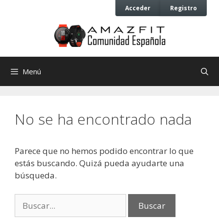
Saltar
Saltar
Acceder
Registro
al
al
contenido
contenido
Menú
No se ha encontrado nada
Parece que no hemos podido encontrar lo que
estás buscando. Quizá pueda ayudarte una
búsqueda.
Buscar: