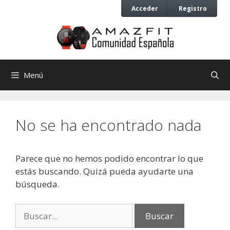
Saltar
Saltar
Acceder
Registro
al
al
contenido
contenido
Menú
No se ha encontrado nada
Parece que no hemos podido encontrar lo que
estás buscando. Quizá pueda ayudarte una
búsqueda.
Buscar: