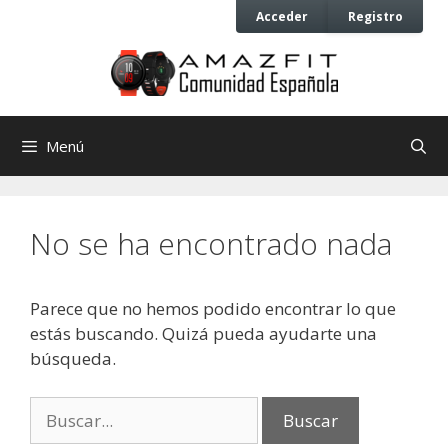
Saltar
Saltar
Acceder
Registro
al
al
contenido
contenido
Menú
No se ha encontrado nada
Parece que no hemos podido encontrar lo que
estás buscando. Quizá pueda ayudarte una
búsqueda.
Buscar: