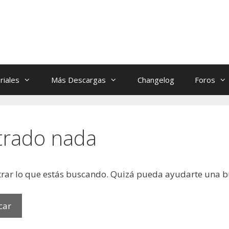
riales
Más Descargas
Changelog
Foros
trado nada
rar lo que estás buscando. Quizá pueda ayudarte una 