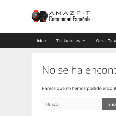
Saltar
Saltar
al
al
contenido
contenido
Inicio
Traducciones
Otros Tuto
No se ha encon
Parece que no hemos podido encont
Buscar: