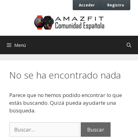
Saltar
Saltar
Acceder
Registro
al
al
contenido
contenido
Menú
No se ha encontrado nada
Parece que no hemos podido encontrar lo que
estás buscando. Quizá pueda ayudarte una
búsqueda.
Buscar: