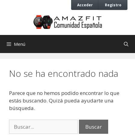
Saltar
Saltar
Acceder
Registro
al
al
contenido
contenido
Menú
No se ha encontrado nada
Parece que no hemos podido encontrar lo que
estás buscando. Quizá pueda ayudarte una
búsqueda.
Buscar: