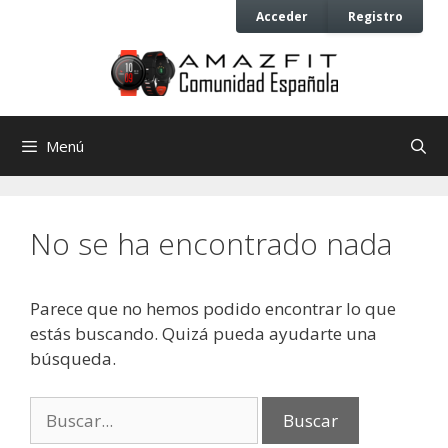
Saltar
Saltar
Acceder
Registro
al
al
contenido
contenido
Menú
No se ha encontrado nada
Parece que no hemos podido encontrar lo que
estás buscando. Quizá pueda ayudarte una
búsqueda.
Buscar: