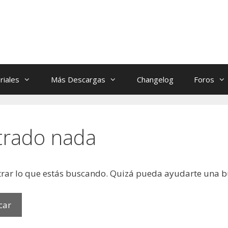
riales
Más Descargas
Changelog
Foros
trado nada
rar lo que estás buscando. Quizá pueda ayudarte una 