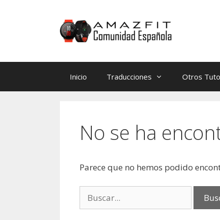
Saltar
Saltar
al
al
contenido
contenido
Inicio
Traducciones
Otros Tuto
No se ha encon
Parece que no hemos podido encont
Buscar: