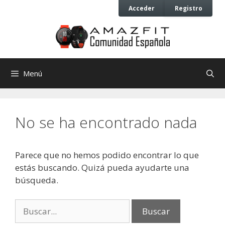
Saltar
Saltar
Acceder
Registro
al
al
contenido
contenido
Menú
No se ha encontrado nada
Parece que no hemos podido encontrar lo que
estás buscando. Quizá pueda ayudarte una
búsqueda.
Buscar: