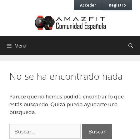
Saltar
Saltar
Acceder
Registro
al
al
contenido
contenido
Menú
No se ha encontrado nada
Parece que no hemos podido encontrar lo que
estás buscando. Quizá pueda ayudarte una
búsqueda.
Buscar: