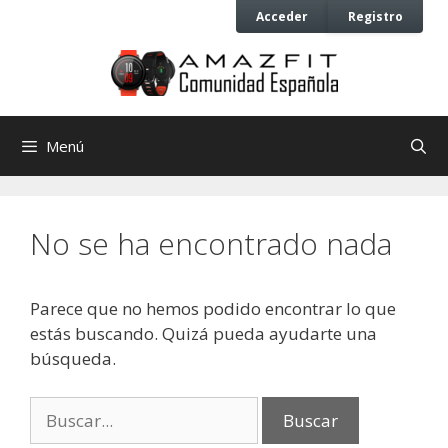
Saltar
Saltar
Acceder
Registro
al
al
contenido
contenido
Menú
No se ha encontrado nada
Parece que no hemos podido encontrar lo que
estás buscando. Quizá pueda ayudarte una
búsqueda.
Buscar: